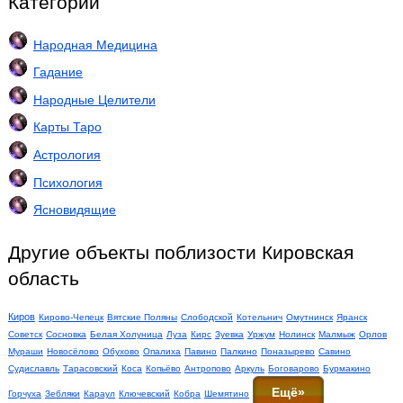
Категории
Народная Медицина
Гадание
Народные Целители
Карты Таро
Астрология
Психология
Ясновидящие
Другие объекты поблизости Кировская
область
Киров
Кирово-Чепецк
Вятские Поляны
Слободской
Котельнич
Омутнинск
Яранск
Советск
Сосновка
Белая Холуница
Луза
Кирс
Зуевка
Уржум
Нолинск
Малмыж
Орлов
Мураши
Новосёлово
Обухово
Опалиха
Павино
Палкино
Поназырево
Савино
Судиславль
Тарасовский
Коса
Копьёво
Антропово
Аркуль
Боговарово
Бурмакино
Ещё»
Горчуха
Зебляки
Караул
Ключевский
Кобра
Шемятино